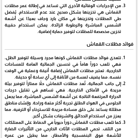
من الإجراءات الوقائية الأخرى التي تساعد في إطالة عمر مظلات
القماش هي تخزينها بشكل صحيح عند عدم الاستخدام. يُفضل
طي المظلات وتخزينها في مكان بارد وجاف بعيدًا عن أشعة
الشمس المباشرة والرطوبة الزائدة. يمكن استخدام حقيبة
تخزين مخصصة للمظلات لتوفير حماية إضافية.
فوائد مظلات القماش
تتعدى فوائد مظلات القماش كونها مجرد وسيلة لتوفير الظل،
فهي تلعب دوراً هاماً في تحسين الجمالية العامة للمساحات
الخارجية. تعتبر مظلات القماش إضافة أنيقة وعملية في الوقت
نفسه، مما يضيف لمسة من الأناقة إلى أي ساحة أو حديقة.
إلى جانب الجمالية، تُعد مظلات القماش حلاً ممتازاً لتوفير بيئة
مريحة في الأماكن الخارجية. فهي تساهم في تقليل درجات
الحرارة المرتفعة الناتجة عن أشعة الشمس المباشرة، مما يجعل
الجلوس في الهواء الطلق تجربة أكثر متعة وراحة. وإنشاء مناطق
مظللة يساعد على خلق مساحة مريحة للاسترخاء أو الترفيه، مما
يعزز من استخدام الحدائق والشرفات بشكل أكبر.
كما تلعب مظلات القماش دوراً حيوياً في الحفاظ على الممتلكات
من التلف. تحمي المظلات الأثاث الخارجي من التأثيرات الضارة
للأشعة فوق البنفسجية والأمطار، مما يطيل من عمره