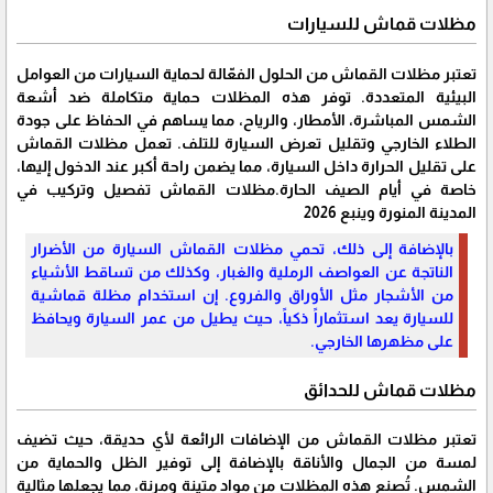
مظلات قماش للسيارات
تعتبر مظلات القماش من الحلول الفعّالة لحماية السيارات من العوامل
البيئية المتعددة. توفر هذه المظلات حماية متكاملة ضد أشعة
الشمس المباشرة، الأمطار، والرياح، مما يساهم في الحفاظ على جودة
الطلاء الخارجي وتقليل تعرض السيارة للتلف. تعمل مظلات القماش
على تقليل الحرارة داخل السيارة، مما يضمن راحة أكبر عند الدخول إليها،
خاصة في أيام الصيف الحارة.مظلات القماش تفصيل وتركيب في
المدينة المنورة وينبع 2026
بالإضافة إلى ذلك، تحمي مظلات القماش السيارة من الأضرار
الناتجة عن العواصف الرملية والغبار، وكذلك من تساقط الأشياء
من الأشجار مثل الأوراق والفروع. إن استخدام مظلة قماشية
للسيارة يعد استثماراً ذكياً، حيث يطيل من عمر السيارة ويحافظ
على مظهرها الخارجي.
مظلات قماش للحدائق
تعتبر مظلات القماش من الإضافات الرائعة لأي حديقة، حيث تضيف
لمسة من الجمال والأناقة بالإضافة إلى توفير الظل والحماية من
الشمس. تُصنع هذه المظلات من مواد متينة ومرنة، مما يجعلها مثالية