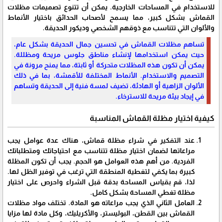
للاستخدام في المساحات الخارجية. يمكن أن تتنوع تصميمات مظلات
القماش بشكل كبير، مما يسمح لأصحاب الحدائق باختيار الأنماط
والألوان التي تتناسب مع ذوقهم الشخصي وديكور الحديقة.
تساهم مظلات القماش في تحسين جمال الحديقة بشكل عام،
حيث يمكن استخدامها لإنشاء مناطق جلوس مريحة ومظللة.
يمكن أن تكون هذه المظلات متحركة أو ثابتة، مما يمنح مرونة في
التصميم والاستخدام. الأنماط المختلفة للأقمشة، بما في ذلك
الألوان الزاهية أو الهادئة، تضيف لمسة فنية إلى الحديقة وتساهم
في إيجاد بيئة مريحة للاسترخاء.
كيفية اختيار مظلة القماش المناسبة
عند التفكير في شراء مظلة قماش، هناك عدة عوامل يجب
مراعاتها لضمان اختيار مظلة تتناسب مع احتياجاتك ومتطلباتك
الفردية. من أهم هذه العوامل هو الحجم. يجب أن تكون المظلة
كبيرة بما يكفي لتغطية المنطقة التي ترغب في توفير الظل لها.
لذا، قم بقياس المساحة بدقة قبل الشراء واحرص على اختيار
مظلة تغطي المساحة بشكل كامل.
العامل الثاني الذي يجب مراعاته هو المادة. تختلف مواد مظلات
القماش بين القطن، البوليستر، والأكريليك، وكل مادة لها مزايا