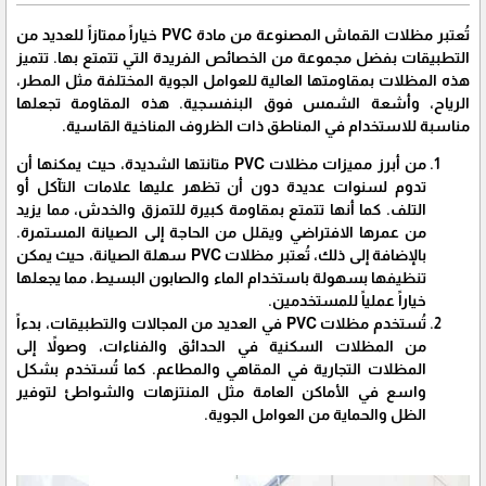
تُعتبر مظلات القماش المصنوعة من مادة PVC خياراً ممتازاً للعديد من
التطبيقات بفضل مجموعة من الخصائص الفريدة التي تتمتع بها. تتميز
هذه المظلات بمقاومتها العالية للعوامل الجوية المختلفة مثل المطر،
الرياح، وأشعة الشمس فوق البنفسجية. هذه المقاومة تجعلها
مناسبة للاستخدام في المناطق ذات الظروف المناخية القاسية.
من أبرز مميزات مظلات PVC متانتها الشديدة، حيث يمكنها أن
تدوم لسنوات عديدة دون أن تظهر عليها علامات التآكل أو
التلف. كما أنها تتمتع بمقاومة كبيرة للتمزق والخدش، مما يزيد
من عمرها الافتراضي ويقلل من الحاجة إلى الصيانة المستمرة.
بالإضافة إلى ذلك، تُعتبر مظلات PVC سهلة الصيانة، حيث يمكن
تنظيفها بسهولة باستخدام الماء والصابون البسيط، مما يجعلها
خياراً عملياً للمستخدمين.
تُستخدم مظلات PVC في العديد من المجالات والتطبيقات، بدءاً
من المظلات السكنية في الحدائق والفناءات، وصولاً إلى
المظلات التجارية في المقاهي والمطاعم. كما تُستخدم بشكل
واسع في الأماكن العامة مثل المنتزهات والشواطئ لتوفير
الظل والحماية من العوامل الجوية.