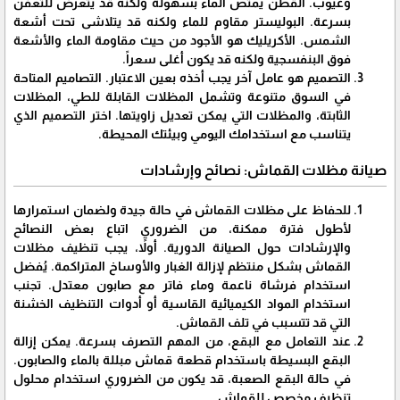
وعيوب. القطن يمتص الماء بسهولة ولكنه قد يتعرض للتعفن
بسرعة. البوليستر مقاوم للماء ولكنه قد يتلاشى تحت أشعة
الشمس. الأكريليك هو الأجود من حيث مقاومة الماء والأشعة
فوق البنفسجية ولكنه قد يكون أغلى سعراً.
التصميم هو عامل آخر يجب أخذه بعين الاعتبار. التصاميم المتاحة
في السوق متنوعة وتشمل المظلات القابلة للطي، المظلات
الثابتة، والمظلات التي يمكن تعديل زاويتها. اختر التصميم الذي
يتناسب مع استخدامك اليومي وبيئتك المحيطة.
صيانة مظلات القماش: نصائح وإرشادات
للحفاظ على مظلات القماش في حالة جيدة ولضمان استمرارها
لأطول فترة ممكنة، من الضروري اتباع بعض النصائح
والإرشادات حول الصيانة الدورية. أولاً، يجب تنظيف مظلات
القماش بشكل منتظم لإزالة الغبار والأوساخ المتراكمة. يُفضل
استخدام فرشاة ناعمة وماء فاتر مع صابون معتدل. تجنب
استخدام المواد الكيميائية القاسية أو أدوات التنظيف الخشنة
التي قد تتسبب في تلف القماش.
عند التعامل مع البقع، من المهم التصرف بسرعة. يمكن إزالة
البقع البسيطة باستخدام قطعة قماش مبللة بالماء والصابون.
في حالة البقع الصعبة، قد يكون من الضروري استخدام محلول
تنظيف مخصص للقماش.