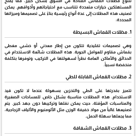
تتنوع مظلات القماش المتاحة في السوق بشكل كبير، مما يمنح
المستهلكين خيارات متعددة تتناسب مع احتياجاتهم وأذواقهم. يمكن
تصنيف هذه المظلات إلى عدة أنواع رئيسية بناءً على تصميمها وميزاتها
المحددة:
1. مظلات القماش البسيطة
وهي تصميمات تقليدية تتكون من إطار معدني أو خشبي مغطى
بقماش مقاوم للعوامل الجوية. هذه المظلات شائعة الاستخدام في
الحدائق والأماكن العامة نظراً لسهولتها في التركيب وتوفرها بتكلفة
منخفضة نسبياً.
2. مظلات القماش القابلة للطي
تتميز بقدرتها على الطي والتخزين بسهولة عندما لا تكون قيد
الاستخدام. هذه المظلات مناسبة بشكل خاص للمساحات الصغيرة
والمناسبات المؤقتة، حيث يمكن نقلها وتركيبها دون جهد كبير. يتم
تصنيعها غالباً من مواد خفيفة الوزن مثل الألومنيوم والألياف الزجاجية،
مما يجعلها سهلة الحمل.
3. مظلات القماش الشفافة