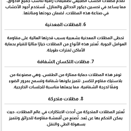
تقدم مظلات الخشب الطبيعي تصميمات راقية تناسب جميع الأذواق،
مما يساعد في تحسين ديكور الحدائق والمنازل. تُستخدم أجود الأخشاب
في صناعة هذه المظلات، لضمان جودتها ومتانتها.
6. المظلات المعدنية
تحظى المظلات المعدنية بشعبية بسبب قدرتها العالية على مقاومة
العوامل الجوية. تُعتبر هذه الأنواع من المظلات خيارًا مثاليًا للقيام بحماية
الأماكن لفترات طويلة.
7. مظلات اللكسان الشفافة
توفر هذه المظلات حماية ممتازة من الطقس، وهي مصنوعة من
بلاستيك مقاوم للكسر. تتميز بكونها شفافة وتسمح بمرور الضوء
وفقًا لدرجة الشفافية، مما يجعلها مناسبة للجلسات الخارجية.
8. مظلات متحركة
تُعتبر المظلات المتحركة من أحدث الابتكارات في عالم المظلات، حيث
يمكن التحكم بها عن بُعد. تُصنع من أقمشة مقاومة للحرائق وتتميز
بسهولة الطي والنقل.