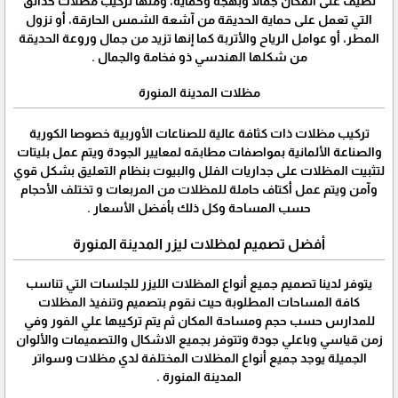
تضيف على المكان جمالاً وبهجة وحماية، ومنها تركيب مظلات حدائق
التي تعمل على حماية الحديقة من آشعة الشمس الحارقة، أو نزول
المطر، أو عوامل الرياح والأتربة كما إنها تزيد من جمال وروعة الحديقة
من شكلها الهندسي ذو فخامة والجمال .
مظلات المدينة المنورة
تركيب مظلات ذات كثافة عالية للصناعات الأوربية خصوصا الكورية
والصناعة الألمانية بمواصفات مطابقه لمعايير الجودة ويتم عمل بليتات
لتثبيت المظلات على جداريات الفلل والبيوت بنظام التعليق بشكل قوي
وآمن ويتم عمل أكتاف حاملة للمظلات من المربعات و تختلف الأحجام
حسب المساحة وكل ذلك بأفضل الأسعار .
أفضل تصميم لمظلات ليزر المدينة المنورة
يتوفر لدينا تصميم جميع أنواع المظلات الليزر للجلسات التي تناسب
كافة المساحات المطلوبة حيث نقوم بتصميم وتنفيذ المظلات
للمدارس حسب حجم ومساحة المكان ثم يتم تركيبها علي الفور وفي
زمن قياسي وباعلي جودة وتتوفر بجميع الاشكال والتصميمات والألوان
الجميلة يوجد جميع أنواع المظلات المختلفة لدي مظلات وسواتر
المدينة المنورة .