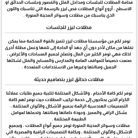
فخامة المظلات للجلسات ومداخل الفلل والقصور وجلسات الحدائق او
الاسطح ، أروع أنواع المظلات قص ليزر بالرسمة التي تناسبك واللون
الذي يناسبك من مظلات وسواتر المدينة المنورة .
مظلات ليزر للجلسات
نوفر لكم من مؤسستنا مظلات ليزر تتميز بالقوة المحكمة مما يمكن
نقلها من مكان لأخر دون أي جهد أو الحاجة إلى تلفها وعمل مظلة أخرى
لذلك فهي توفر الكثير من المال وتصلح لجميع المساحات والأغراض ،
صنعت خصيصاً للمواقف العامة والمدارس والمسابح والفلل لشكلها
الجميل ومتانتها وغيرها من الاستخدامات المتعددة .
مظلات حدائق ليزر بتصاميم حديثة
نوفر لكم كافة الأحجام ، والأشكال المختلفة لتلبية جميع طلبات عملائنا
الكرام الذين يحتاجون إلى خدمة تركيب المظلات حيث نوفر لهم كافة
التصميمات الهندسية الرائعة بجميع الأشكال والألوان المختلفة ،
بشكل الراقي والمميز، وجودة خاماتها ومتانتها، وتحملها لعوامل
الطبيعة المختلفة .
مظلات وسواتر المدينة المنورة توفر جميع أنواع المظلات ، وبجميع
الاشكال والألوان المختلفة ، وبكافة التصميمات الراقية والعصرية التي