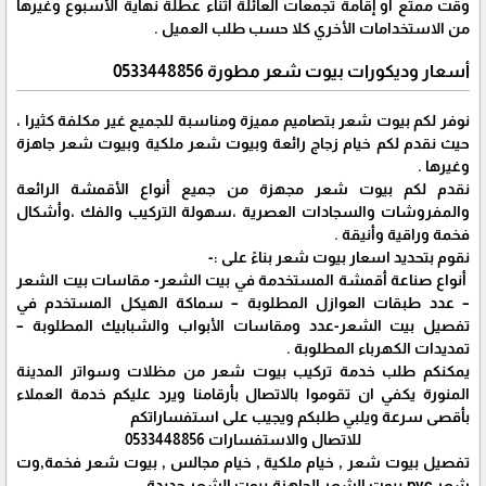
وقت ممتع أو إقامة تجمعات العائلة أثناء عطلة نهاية الأسبوع وغيرها
من الاستخدامات الأخري كلا حسب طلب العميل .
أسعار وديكورات بيوت شعر مطورة 0533448856
نوفر لكم بيوت شعر بتصاميم مميزة ومناسبة للجميع غير مكلفة كثيرا ،
حيث نقدم لكم خيام زجاج رائعة وبيوت شعر ملكية وبيوت شعر جاهزة
وغيرها .
نقدم لكم بيوت شعر مجهزة من جميع أنواع الأقمشة الرائعة
والمفروشات والسجادات العصرية ،سهولة التركيب والفك ،وأشكال
فخمة وراقية وأنيقة .
نقوم بتحديد اسعار بيوت شعر بناءً على :-
أنواع صناعة أقمشة المستخدمة في بيت الشعر- مقاسات بيت الشعر
– عدد طبقات ‏العوازل المطلوبة – سماكة الهيكل المستخدم في
تفصيل بيت الشعر-عدد ومقاسات الأبواب والشبابيك المطلوبة –
تمديدات ‏الكهرباء المطلوبة .‏
يمكنكم طلب خدمة تركيب بيوت شعر من مظلات وسواتر المدينة
المنورة يكفي ان تقوموا بالاتصال بأرقامنا ويرد عليكم خدمة العملاء
بأقصى سرعة ويلبي طلبكم ويجيب على استفساراتكم
للاتصال والاستفسارات 0533448856
تفصيل بيوت شعر , خيام ملكية , خيام مجالس , بيوت شعر فخمة,وت
شعر pvc,بيوت الشعر الجاهزة,بيوت الشعر جديدة