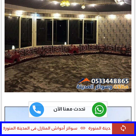
تحدث معنا الآن
sync
link
أحواش المنازل في المدينة المنورة
سواتر متحركة في المدينة المنورة