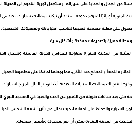
من الجمال والحماية على سيارتك، وستجعل تجربة القدوم إلى المدينة المنو
نة المنورة أو زائرًا لفترة محدودة، ستجد أن تركيب مظلات سيارات حديد في ا
حصول على مظلة مصممة خصيصًا لتناسب احتياجاتك وتفضيلاتك الشخصية.
أو مظلة مميزة بتصميمات معقدة وأشكال فنية.
 المثبتة في المدينة المنورة مقاومة للعوامل الجوية القاسية وتتحمل ا
مقاوم للصدأ والمعالج ضد التآكل، مما يجعلها تحافظ على مظهرها الجميل و
توفرها، تتيح لك مظلات السيارات الحديدية أيضًا توفير الظل المريح لسيارتك، وب
ة حتى بعد ساعات طويلة من التعبير عن الحب والتعبد في المسجد النبوي 
لون السيارة والحفاظ على لمعانها، حيث تقلل من تأثير أشعة الشمس المباشر
حديدية في المدينة المنورة يمكن أن يتم بسهولة وبأسعار معقولة.