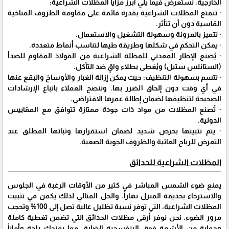
الخارجية. نستعرض فيما يلي أبرز مزايا المظلات الشراعية:
· تتمتع المظلات الشراعية بقدرة فائقة على مقاومة الظروف المناخية
القاسية دون أن تتأثر.
· تتميز بالمرونة وسهولة التشغيل والاستعمال.
· يمكن التحكم في شكلها وطريقة طيها لتناسب أنماط متعددة.
· يُصنع الإطار المعدني للمظلة الشراعية من الفولاذ المقاوم للصدأ
(الستانلس ستيل) ويُغطى بطلاء واقٍ ضد التآكل.
· تتسم بسهولة التنظيف؛ حيث يمكن إزالة الغبار والأوساخ والبقع عنها
في أي وقت دون إلحاق الضرر بها. وننصح العملاء باتباع الإرشادات
الصحيحة لتنظيفها لضمان إطالة عمرها الافتراضي.
· تُصنع المظلات من مواد ذات جودة ممتازة تتوافق مع المقاييس
الدولية.
· يتم تثبيتها بحرص شديد لضمان استقرارها وثباتها المطلق عند
التعرض للرياح العاتية والظروف الجوية الصعبة.
المظلات الشراعية للحدائق
يمنع ضوء الشمس المباشر في كثير من الأوقات الرغبة في الجلوس
والاسترخاء بحديقة المنزل نهاراً. والحل المثالي لذلك يكمن في تثبيت
المظلات الشراعية، التي توفر نسبة تظليل عالية تصل إلى 100% وتحجب
مرور الضوء. نحن نوفر أرقى مظلات الحدائق التي تضمن تغطية كاملة
وحماية من الأشعة فوق البنفسجية الضارة، مما يمنحك راحة وأماناً