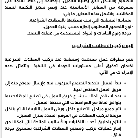
التصميم والشكل الذي يطلبه العميل. بالإضافة إلى ذلك، نعتمد على
مجموعة من المعايير الأساسية عند وضع تقدير التكلفة لتنفيذ
المظلات، وتشمل هذه المعايير ما يلي:
· مساحة المنطقة التي يجب تغطيتها بالمظلات الشراعية.
· نوع التصميم المطلوب إنجازه حسب رغبة العميل.
· جودة ونوع الخامات والمواد المستخدمة في عملية التنفيذ.
آلية تركيب المظلات الشراعية
نتبع خطوات عمل ممنهجة ومنظمة عند تركيب المظلات الشراعية
لضمان تحقيق أعلى مستويات الجودة في التنفيذ، وتتمثل هذه
الإجراءات في الآتي:
يبدأ العميل بتحديد التصميم المرغوب فيه وإرسال نموذج منه إلى
فريق العمل المختص لدينا.
بعد استلام الطلب، يشرع فريق العمل في تصنيع المظلات بما
يتوافق تمامًا مع المواصفات التي حددها العميل.
تتم جميع مراحل التصنيع داخل ورش العمل التابعة لنا، ثم ينتقل
فريقنا لتركيب المظلات في الموقع المحدد بمنزل العميل.
نلتزم بتطبيق أحدث التقنيات والأساليب المتاحة التي تمكننا من
إنجاز عمليات تركيب وتصنيع المظلات الشراعية بمستوى جودة
فائق.