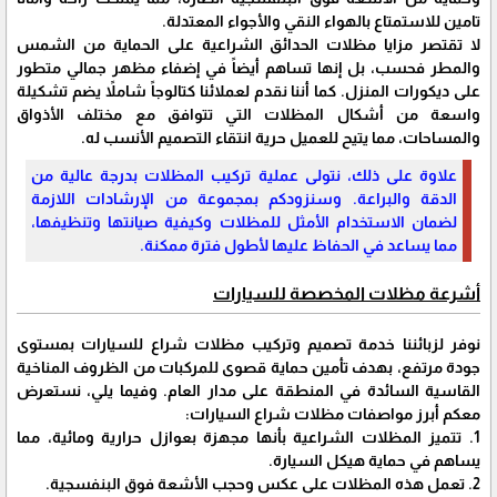
تامين للاستمتاع بالهواء النقي والأجواء المعتدلة.
لا تقتصر مزايا مظلات الحدائق الشراعية على الحماية من الشمس
والمطر فحسب، بل إنها تساهم أيضاً في إضفاء مظهر جمالي متطور
على ديكورات المنزل. كما أننا نقدم لعملائنا كتالوجاً شاملاً يضم تشكيلة
واسعة من أشكال المظلات التي تتوافق مع مختلف الأذواق
والمساحات، مما يتيح للعميل حرية انتقاء التصميم الأنسب له.
علاوة على ذلك، نتولى عملية تركيب المظلات بدرجة عالية من
الدقة والبراعة. وسنزودكم بمجموعة من الإرشادات اللازمة
لضمان الاستخدام الأمثل للمظلات وكيفية صيانتها وتنظيفها،
مما يساعد في الحفاظ عليها لأطول فترة ممكنة.
أشرعة مظلات المخصصة للسيارات
نوفر لزبائننا خدمة تصميم وتركيب مظلات شراع للسيارات بمستوى
جودة مرتفع، بهدف تأمين حماية قصوى للمركبات من الظروف المناخية
القاسية السائدة في المنطقة على مدار العام. وفيما يلي، نستعرض
معكم أبرز مواصفات مظلات شراع السيارات:
1. تتميز المظلات الشراعية بأنها مجهزة بعوازل حرارية ومائية، مما
يساهم في حماية هيكل السيارة.
2. تعمل هذه المظلات على عكس وحجب الأشعة فوق البنفسجية.