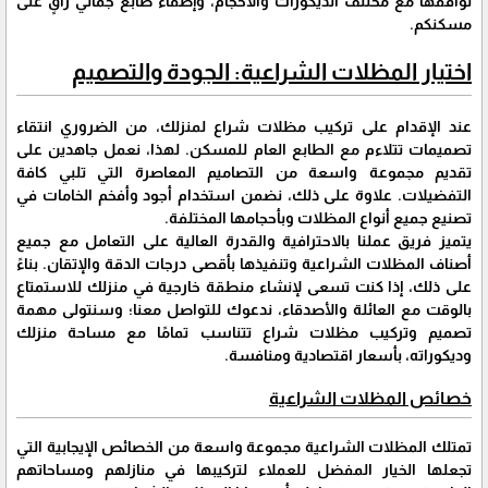
توافقها مع مختلف الديكورات والأحجام، وإضفاء طابع جمالي راقٍ على
مسكنكم.
اختيار المظلات الشراعية: الجودة والتصميم
عند الإقدام على تركيب مظلات شراع لمنزلك، من الضروري انتقاء
تصميمات تتلاءم مع الطابع العام للمسكن. لهذا، نعمل جاهدين على
تقديم مجموعة واسعة من التصاميم المعاصرة التي تلبي كافة
التفضيلات. علاوة على ذلك، نضمن استخدام أجود وأفخم الخامات في
تصنيع جميع أنواع المظلات وبأحجامها المختلفة.
يتميز فريق عملنا بالاحترافية والقدرة العالية على التعامل مع جميع
أصناف المظلات الشراعية وتنفيذها بأقصى درجات الدقة والإتقان. بناءً
على ذلك، إذا كنت تسعى لإنشاء منطقة خارجية في منزلك للاستمتاع
بالوقت مع العائلة والأصدقاء، ندعوك للتواصل معنا؛ وسنتولى مهمة
تصميم وتركيب مظلات شراع تتناسب تمامًا مع مساحة منزلك
وديكوراته، بأسعار اقتصادية ومنافسة.
خصائص المظلات الشراعية
تمتلك المظلات الشراعية مجموعة واسعة من الخصائص الإيجابية التي
تجعلها الخيار المفضل للعملاء لتركيبها في منازلهم ومساحاتهم