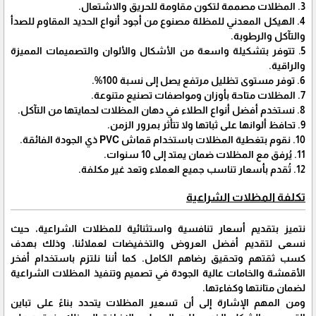
3. المظلات مصممة لتكون مقاومة للحريق والاشتعال.
4. الهيكل المعدني للمظلة مصنوع من أجود أنواع الحديد المقاوم للصدأ
والتآكل والرطوبة.
5. تتوفر بتشكيلة واسعة من الأشكال والألوان والتصميمات المميزة
والراقية.
6. توفر مستوى تظليل مرتفع يصل إلى نسبة 100%.
7. المظلات متاحة بأوزان ومواصفات تصنيع متنوعة.
8. نستخدم أفضل أنواع الطلاء في دهان المظلات لحمايتها من التآكل.
9. تحافظ ألوانها على ثباتها ولا تتأثر بمرور الزمن.
10. نقوم بتغطية المظلات باستخدام قماش PVC ذي الجودة الفائقة.
11. يُرفق مع المظلات ضمان يمتد إلى 10 سنوات.
12. تُقدم بأسعار تناسب جميع العملاء وتعد غير مكلفة.
تكلفة المظلات الشراعية
نتميز بتقديم أسعار تنافسية واستثنائية للمظلات الشراعية، حيث
نسعى لتقديم أفضل العروض والتخفيضات لعملائنا، وذلك بهدف
كسب ثقتهم وتحقيق رضاهم الكامل. كما أننا نلتزم باستخدام أفخر
الأقمشة والخامات عالية الجودة في تصميم وتنفيذ المظلات الشراعية
لضمان متانتها وكفاءتها.
ومن المهم الإشارة إلى أن تسعير المظلات يتحدد بناءً على تباين