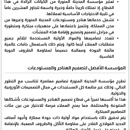
تعتبر مؤسسة المدينة المنورة من الكيانات الرائدة في هذا
القطاع، إذ تمتلك تاريخاً حافلاً وخبرة واسعة تتجاوز العشرين عاماً
في تلبية الاحتياجات الأساسية لعملائها.
تشمل خدماتها هناجر ومستودعات المدينة المنورة وغيرها من
مدن المملكة، وتتميز باعتمادها على منهجيات مبتكرة ومتطورة
في مراحل تصميم وتصنيع وإقامة هذه المنشآت.
تتعدد تصاميمها والمواد الأولية المستخدمة لتلائم جميع
متطلبات العملاء أينما كانوا، ويتم ذلك باستعمال خامات عالمية
فائقة الجودة ومعالجة خصيصاً لمقاومة الظروف الجوية
القاسية.
المؤسسة الأفضل لتصميم الهناجر والمستودعات
تطرح مؤسسة المدينة المنورة تصاميم معاصرة تتناسب مع التطور
الحالي، وذلك عبر متابعة كل المستجدات في مجال التصميمات الأوروبية
والدولية.
هذا ما أكسبها تميزاً في قطاع تصميم الهناجر والمستودعات بأشكالها
المتنوعة والمختلفة، مما يمنح العملاء فرصة للاختيار من بين مئات
التصاميم المبتكرة.
يتم تحقيق ذلك باستخدام مواد أولية ذات جودة ممتازة وأجود أصناف
الحديد الفولاذي القادر على مقاومة التآكل والظروف الصعبة، بالإضافة
إلى قدرته على تحمل الأوزان الهائلة.