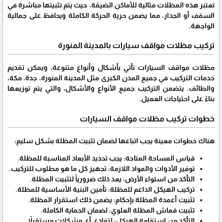
تعتبر هذه المظلات مثالية للأماكن الضيقة، حيث يتم تثبيتها مباشرة في
السقف أو الجدار، مما يضمن حرية الحركة الكاملة ويحافظ على جمالية
الواجهة.
تركيب مظلات مواقف سيارات بالمدينة المنورة
مظلات مواقف السيارات تأتي بأشكال وأنواع متنوعة، ويمكن تقديم
خدمات التركيب في جميع المدن الكبرى مثل المدينة المنورة، جدة، مكة،
والطائف. يتضمن التركيب جميع الأنواع والأشكال، والتي يتم توزيعها
بناءً على احتياجات العميل.
خطوات تركيب مظلات مواقف السيارات
هناك خطوات معينة يجب اتباعها لضمان تثبيت المظلة بشكل سليم:
قياس المساحة المتاحة: يجب تحديد الأبعاد المناسبة للمظلة.
توفير الأدوات والمواد اللازمة: تجهيز كل ما هو مطلوب للتركيب.
التأكد من استواء الأرض: يعد ذلك ضرورياً لتثبيت المظلة.
تركيب الهيكل الداعم للمظلة: تأمين البنية الأساسية للمظلة.
تثبيت أعمدة المظلة بإحكام: يضمن ذلك استقرار المظلة.
تثبيت قماش المظلة العلوي: لضمان الحماية الكاملة.
التأكد من استقامة الهيكل: لتفادي أي مشكلات مستقبلاً.